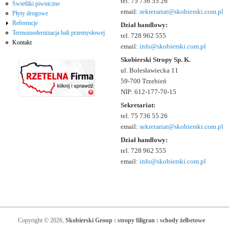
tel. 75 736 55 26
Świetliki piwniczne
email:
sekretariat@skobierski.com.pl
Płyty drogowe
Referencje
Dział handlowy:
Termomodernizacja hali przemysłowej
tel. 728 962 555
Kontakt
email:
info@skobierski.com.pl
Skobierski Stropy Sp. K.
ul. Bolesławiecka 11
59-700 Trzebień
NIP: 612-177-70-15
Sekretariat:
tel. 75 736 55 26
email:
sekretariat@skobierski.com.pl
Dział handlowy:
tel. 728 962 555
email:
info@skobierski.com.pl
Copyright © 2026,
Skobierski Group : stropy filigran : schody żelbetowe