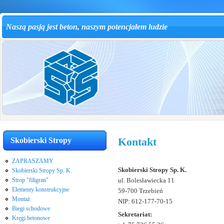
Naszą pasją jest beton, naszym potencjałem ludzie
Kontakt
Skobierski Stropy
ZAPRASZAMY
Skobierski Stropy Sp. K.
Skobierski Stropy Sp. K.
Strop "filigran"
ul. Bolesławiecka 11
Elementy konstrukcyjne
59-700 Trzebień
Montaż
NIP: 612-177-70-15
Biegi schodowe
Sekretariat:
Kręgi betonowe