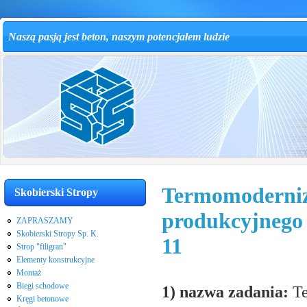
Naszą pasją jest beton, naszym potencjałem ludzie
Termomoderniza
Skobierski Stropy
produkcyjnego 
ZAPRASZAMY
Skobierski Stropy Sp. K.
11
Strop "filigran"
Elementy konstrukcyjne
Montaż
Biegi schodowe
1) nazwa zadania:
Te
Kręgi betonowe