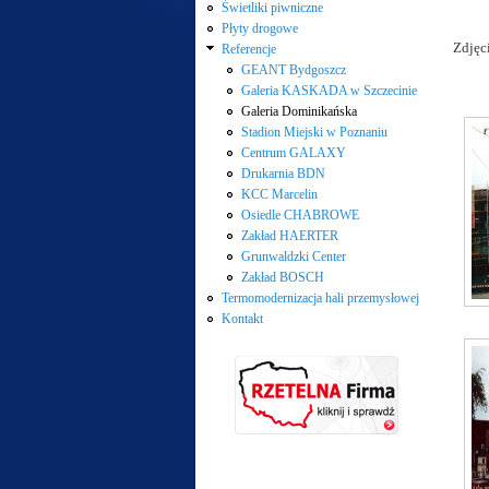
Świetliki piwniczne
Płyty drogowe
Zdjęci
Referencje
GEANT Bydgoszcz
Galeria KASKADA w Szczecinie
Galeria Dominikańska
Stadion Miejski w Poznaniu
Centrum GALAXY
Drukarnia BDN
KCC Marcelin
Osiedle CHABROWE
Zakład HAERTER
Grunwaldzki Center
Zakład BOSCH
Termomodernizacja hali przemysłowej
Kontakt