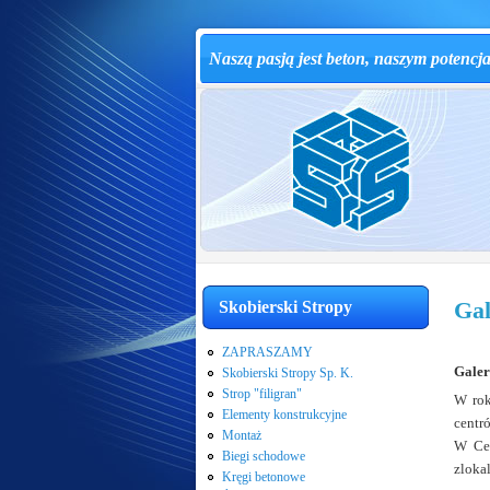
Naszą pasją jest beton, naszym potencj
Gal
Skobierski Stropy
ZAPRASZAMY
Galer
Skobierski Stropy Sp. K.
Strop "filigran"
W rok
Elementy konstrukcyjne
centr
Montaż
W Cen
Biegi schodowe
zloka
Kręgi betonowe