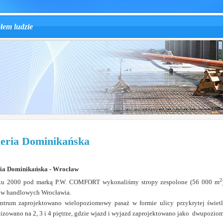
ałem ludzie
eria Dominikańska
ia Dominikańska - Wrocław
2
u 2000 pod marką P.W. COMFORT wykonaliśmy stropy zespolone (56 000 m
ów handlowych Wrocławia.
trum zaprojektowano wielopoziomowy pasaż w formie ulicy przykrytej świetli
lizowano na 2, 3 i 4 piętrze, gdzie wjazd i wyjazd zaprojektowano jako dwupozio